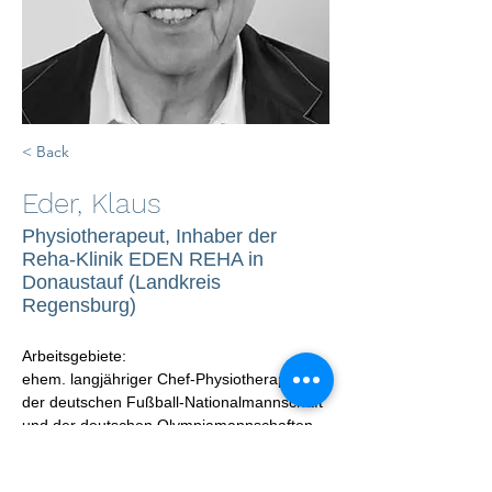
< Back
Eder, Klaus
Physiotherapeut, Inhaber der
Reha-Klinik EDEN REHA in
Donaustauf (Landkreis
Regensburg)
Arbeitsgebiete:
ehem. langjähriger Chef-Physiotherapeut 
der deutschen Fußball-Nationalmannschaft 
und der deutschen Olympiamannschaften
Kooperation Beijing Sports University
Träger des Bundesverdienstkreuzes