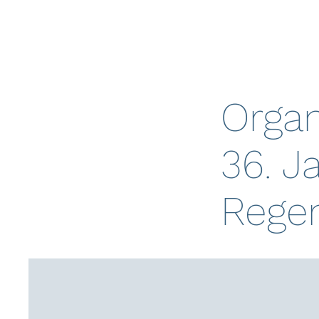
Organ
36. J
Rege