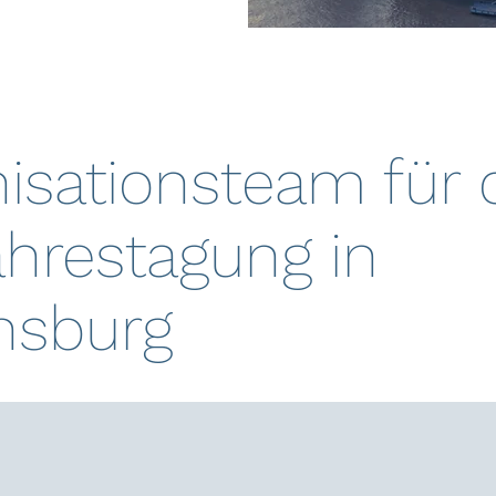
isationsteam für 
ahrestagung in
nsburg