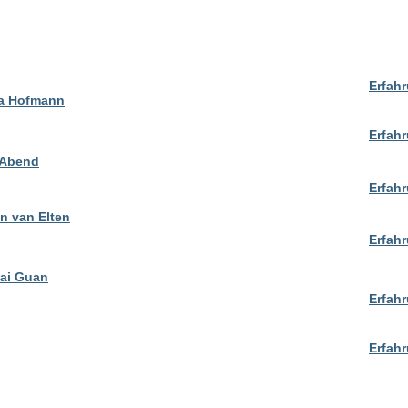
Erfah
na Hofmann
​Erfa
 Abend
Erfahr
an van Elten
Erfah
kai Guan
Erfahr
Erfah